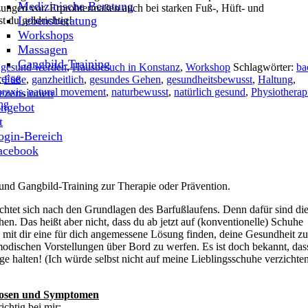
Medizinische Beratung
zungen vor. Erprobtermaßen auch bei starken Fuß-, Hüft- und
Lebensberatung
t du goldrichtig!
Workshops
Massagen
Gangbild-Training
,
gesund werden
,
Hausbesuch in Konstanz
,
Workshop
Schlagwörter:
ba
reise
,
Füße
,
ganzheitlich
,
gesundes Gehen
,
gesundheitsbewusst
,
Haltung
,
praxis
ezensionen
,
natural movement
,
naturbewusst
,
natürlich gesund
,
Physiotherap
ng
ngebot
t
ogin-Bereich
acebook
und Gangbild-Training zur Therapie oder Prävention.
chtet sich nach den Grundlagen des Barfußlaufens. Denn dafür sind di
n. Das heißt aber nicht, dass du ab jetzt auf (konventionelle) Schuhe
e mit dir eine für dich angemessene Lösung finden, deine Gesundheit zu
dischen Vorstellungen über Bord zu werfen. Es ist doch bekannt, das
e halten! (Ich würde selbst nicht auf meine Lieblingsschuhe verzichten
nosen und Symptomen
ichtig bei mir: