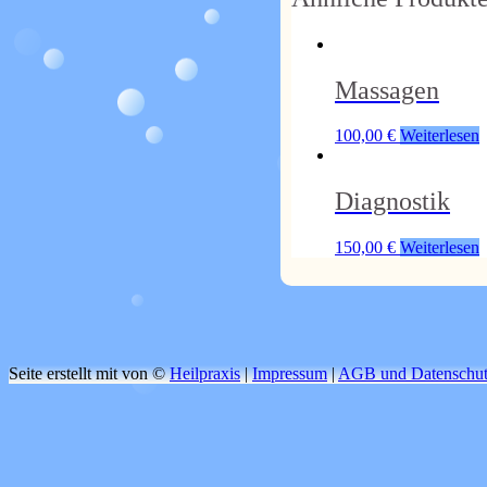
Massagen
100,00
€
Weiterlesen
Diagnostik
150,00
€
Weiterlesen
Seite erstellt mit
von ©
Heilpraxis
|
Impressum
|
AGB und Datenschu