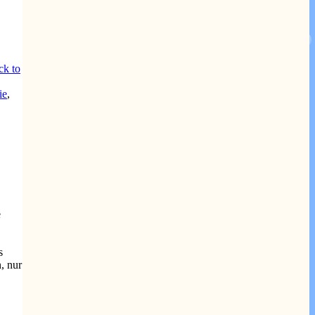
ck to
ie
,
e
s
, nur