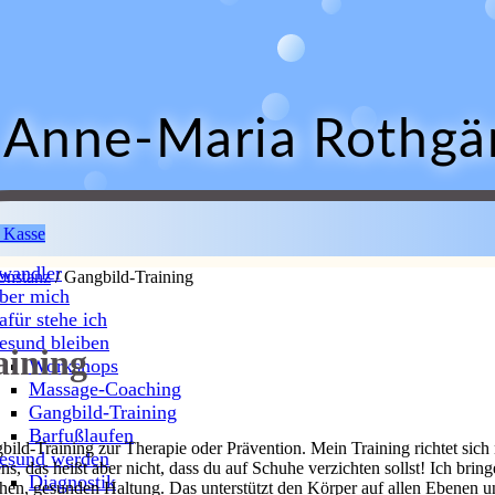
Anne-Maria Rothgä
 Kasse
wandler
onstanz
/ Gangbild-Training
ber mich
afür stehe ich
esund bleiben
aining
Workshops
Massage-Coaching
Gangbild-Training
Barfußlaufen
ld-Training zur Therapie oder Prävention. Mein Training richtet sich
esund werden
, das heißt aber nicht, dass du auf Schuhe verzichten sollst! Ich bring
Diagnostik
ahen, gesunden Haltung. Das unterstützt den Körper auf allen Ebenen u