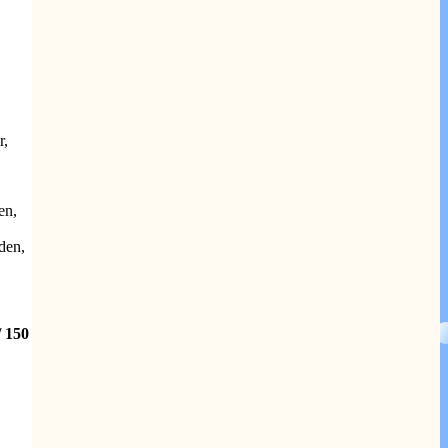
r,
en,
den,
 150