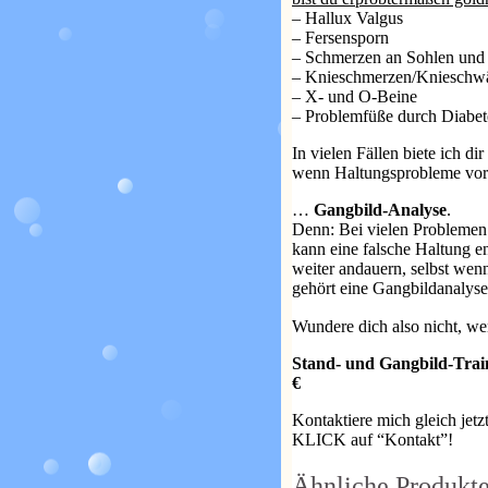
– Hallux Valgus
– Fersensporn
– Schmerzen an Sohlen und 
– Knieschmerzen/Knieschwä
– X- und O-Beine
– Problemfüße durch Diabet
In vielen Fällen biete ich d
wenn Haltungsprobleme vorli
…
Gangbild-Analyse
.
Denn: Bei vielen Probleme
kann eine falsche Haltung e
weiter andauern, selbst wen
gehört eine Gangbildanalyse
Wundere dich also nicht, w
Stand- und Gangbild-Trai
€
Kontaktiere mich gleich jetz
KLICK auf “Kontakt”!
Ähnliche Produkt