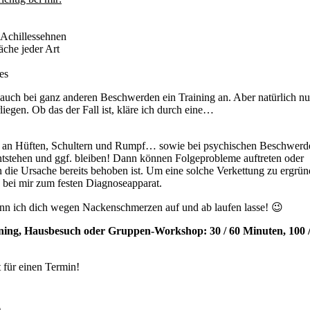
Achillessehnen
che jeder Art
es
ir auch bei ganz anderen Beschwerden ein Training an. Aber natürlich nu
egen. Ob das der Fall ist, kläre ich durch eine…
n an Hüften, Schultern und Rumpf… sowie bei psychischen Beschwerd
ntstehen und ggf. bleiben! Dann können Folgeprobleme auftreten oder
n die Ursache bereits behoben ist. Um eine solche Verkettung zu ergrün
 bei mir zum festen Diagnoseapparat.
enn ich dich wegen Nackenschmerzen auf und ab laufen lasse! 😉
ning, Hausbesuch oder Gruppen-Workshop: 30 / 60 Minuten, 100 /
t für einen Termin!
e