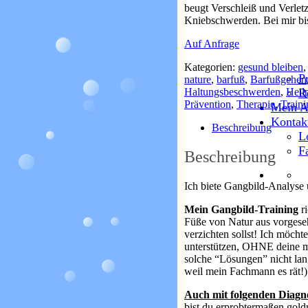
beugt Verschleiß und Verlet
Kniebschwerden. Bei mir bis
Auf Anfrage
Kategorien:
gesund bleiben
P
nature
,
barfuß
,
Barfußgehen
Haltungsbeschwerden
,
Heil
R
Prävention
,
Therapie
,
Traini
Mein A
Kontak
Beschreibung
L
F
Beschreibung
Ich biete Gangbild-Analyse 
Mein Gangbild-Training
ri
Füße von Natur aus vorgesehe
verzichten sollst! Ich möcht
unterstützen, OHNE deine mo
solche “Lösungen” nicht lang
weil mein Fachmann es rät!)
Auch mit folgenden Diag
bist du erprobtermaßen goldr