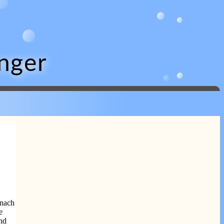
nger
 nach
e
nd