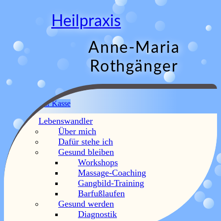
Skip
to
Heilpraxis
content
Anne-Maria
Rothgänger
Menu
Warenkorb
Zur Kasse
Lebenswandler
Startseite
/ Produkte verschlagwortet mit „natural movement“
Über mich
Einzelnes Ergebnis wird angezeigt
Dafür stehe ich
Gesund bleiben
Workshops
Massage-Coaching
Gangbild-Training
Gangbild-Training
Barfußlaufen
Gesund werden
100,00
€
Weiterlesen
Diagnostik