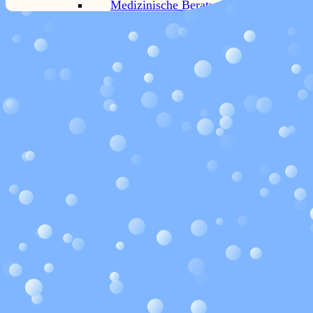
Medizinische Beratung
Lebensberatung
Workshops
Massagen
Gangbild-Training
Preise
Rezensionen
Mein Angebot
Kontakt
Login-Bereich
Facebook
Warenkorb