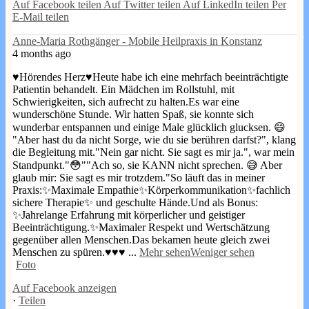
Auf Facebook teilen
Auf Twitter teilen
Auf LinkedIn teilen
Per
E-Mail teilen
Anne-Maria Rothgänger - Mobile Heilpraxis in Konstanz
4 months ago
♥️Hörendes Herz♥️
Heute habe ich eine mehrfach beeinträchtigte
Patientin behandelt. Ein Mädchen im Rollstuhl, mit
Schwierigkeiten, sich aufrecht zu halten.
Es war eine
wunderschöne Stunde. Wir hatten Spaß, sie konnte sich
wunderbar entspannen und einige Male glücklich glucksen. 😄
"Aber hast du da nicht Sorge, wie du sie berühren darfst?", klang
die Begleitung mit.
"Nein gar nicht. Sie sagt es mir ja.", war mein
Standpunkt.
"😳"
"Ach so, sie KANN nicht sprechen. 😅 Aber
glaub mir: Sie sagt es mir trotzdem."
So läuft das in meiner
Praxis:
✨Maximale Empathie
✨Körperkommunikation
✨fachlich
sichere Therapie
✨ und geschulte Hände.
Und als Bonus:
✨Jahrelange Erfahrung mit körperlicher und geistiger
Beeinträchtigung.
✨Maximaler Respekt und Wertschätzung
gegenüber allen Menschen.
Das bekamen heute gleich zwei
Menschen zu spüren.
♥️♥️♥️
...
Mehr sehen
Weniger sehen
Foto
Auf Facebook anzeigen
·
Teilen