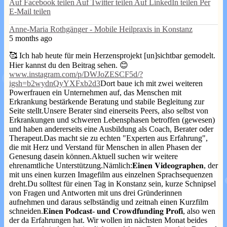
Auf Facebook teilen
Auf Twitter teilen
Auf LinkedIn teilen
Per
E-Mail teilen
Anne-Maria Rothgänger - Mobile Heilpraxis in Konstanz
5 months ago
🥰 Ich hab heute für mein Herzensprojekt [un]sichtbar gemodelt.
Hier kannst du den Beitrag sehen. 😊
www.instagram.com/p/DWJoZESCF5d/?
igsh=b2wydnQyYXFxb2d3
Dort baue ich mit zwei weiteren
Powerfrauen ein Unternehmen auf, das Menschen mit
Erkrankung bestärkende Beratung und stabile Begleitung zur
Seite stellt.
Unsere Berater sind einerseits Peers, also selbst von
Erkrankungen und schweren Lebensphasen betroffen (gewesen)
und haben andererseits eine Ausbildung als Coach, Berater oder
Therapeut.
Das macht sie zu echten "Experten aus Erfahrung",
die mit Herz und Verstand für Menschen in allen Phasen der
Genesung dasein können.
Aktuell suchen wir weitere
ehrenamtliche Unterstützung.
Nämlich:
𝐄𝐢𝐧𝐞𝐧 𝐕𝐢𝐝𝐞𝐨𝐠𝐫𝐚𝐩𝐡𝐞𝐧, der
mit uns einen kurzen Imagefilm aus einzelnen Sprachsequenzen
dreht.
Du solltest für einen Tag in Konstanz sein, kurze Schnipsel
von Fragen und Antworten mit uns drei Gründerinnen
aufnehmen und daraus selbständig und zeitnah einen Kurzfilm
schneiden.
𝐄𝐢𝐧𝐞𝐧 𝐏𝐨𝐝𝐜𝐚𝐬𝐭- 𝐮𝐧𝐝 𝐂𝐫𝐨𝐰𝐝𝐟𝐮𝐧𝐝𝐢𝐧𝐠 𝐏𝐫𝐨𝐟𝐢, also wen
der da Erfahrungen hat. Wir wollen im nächsten Monat beides