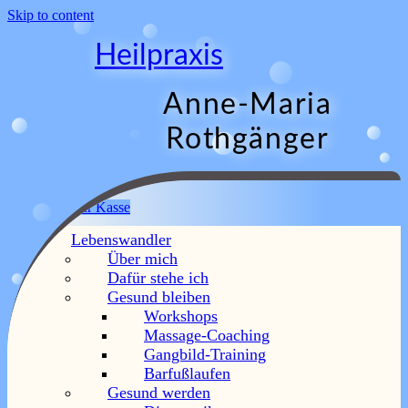
Skip to content
Heilpraxis
Anne-Maria
Rothgänger
Menu
Warenkorb
Zur Kasse
Lebenswandler
Über mich
Facebook
Dafür stehe ich
Gesund bleiben
Workshops
Massage-Coaching
Gangbild-Training
Barfußlaufen
Gesund werden