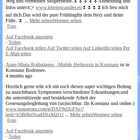
Weg und vermeiden Stolpersteine.
🌷🌷🌷🌷🌷
Anmeldung und
Infos unter:
👉
www.lebenswandler.eu
🌷🌷🌷🌷
Ich freu mich
auf dich.
Das wird der pure Frühling
für dein Herz und deine
Füße. 🌷
...
Mehr sehen
Weniger sehen
Foto
Auf Facebook anzeigen
·
Teilen
Auf Facebook teilen
Auf Twitter teilen
Auf LinkedIn teilen
Per
E-Mail teilen
Anne-Maria Rothgänger - Mobile Heilpraxis in Konstanz
ist in
Konstanz Bodensee.
4 months ago
Herzlich gerne teile ich mit euch diesen super wichtigen Beitrag
zu unsichtbaren Symptomen verschiedener Erkrankungen,
und
die unterstützende und bestärkende Arbeit der
Genesungsbegleitung von [un]sichtbar. (In Konstanz und online.)
www.instagram.com/p/DXFfbIXiFSe/?
igsh=b3B0bzNoaHNxM2Q2
...
Mehr sehen
Weniger sehen
Foto
Auf Facebook anzeigen
·
Teilen