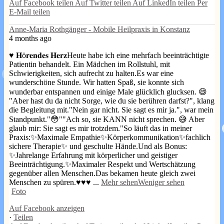
Auf Facebook teilen
Auf Twitter teilen
Auf LinkedIn teilen
Per
E-Mail teilen
Anne-Maria Rothgänger - Mobile Heilpraxis in Konstanz
4 months ago
♥️ 𝐇ö𝐫𝐞𝐧𝐝𝐞𝐬 𝐇𝐞𝐫𝐳
Heute habe ich eine mehrfach beeinträchtigte
Patientin behandelt. Ein Mädchen im Rollstuhl, mit
Schwierigkeiten, sich aufrecht zu halten.
Es war eine
wunderschöne Stunde. Wir hatten Spaß, sie konnte sich
wunderbar entspannen und einige Male glücklich glucksen. 😄
"Aber hast du da nicht Sorge, wie du sie berühren darfst?", klang
die Begleitung mit.
"Nein gar nicht. Sie sagt es mir ja.", war mein
Standpunkt.
"😳"
"Ach so, sie KANN nicht sprechen. 😅
Aber
glaub mir: Sie sagt es mir trotzdem."
So läuft das in meiner
Praxis:
✨Maximale Empathie
✨Körperkommunikation
✨fachlich
sichere Therapie
✨ und geschulte Hände.
Und als Bonus:
✨Jahrelange Erfahrung mit körperlicher und geistiger
Beeinträchtigung.
✨Maximaler Respekt und Wertschätzung
gegenüber allen Menschen.
Das bekamen heute gleich zwei
Menschen zu spüren.
♥️♥️♥️
...
Mehr sehen
Weniger sehen
Foto
Auf Facebook anzeigen
·
Teilen