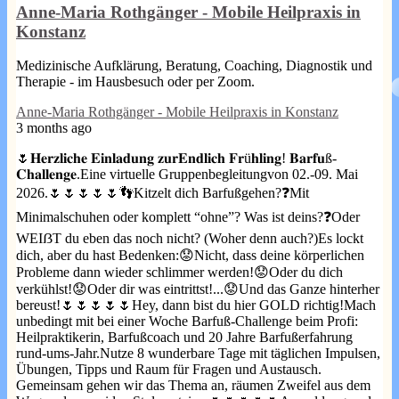
Anne-Maria Rothgänger - Mobile Heilpraxis in
Konstanz
Medizinische Aufklärung, Beratung, Coaching, Diagnostik und
Therapie - im Hausbesuch oder per Zoom.
Anne-Maria Rothgänger - Mobile Heilpraxis in Konstanz
3 months ago
🌷𝐇𝐞𝐫𝐳𝐥𝐢𝐜𝐡𝐞 𝐄𝐢𝐧𝐥𝐚𝐝𝐮𝐧𝐠 𝐳𝐮𝐫
𝐄𝐧𝐝𝐥𝐢𝐜𝐡 𝐅𝐫ü𝐡𝐥𝐢𝐧𝐠! 𝐁𝐚𝐫𝐟𝐮ß-
𝐂𝐡𝐚𝐥𝐥𝐞𝐧𝐠𝐞.
Eine virtuelle Gruppenbegleitung
von 02.-09. Mai
2026.
🌷🌷🌷🌷🌷
👣Kitzelt dich Barfußgehen?
❓Mit
Minimalschuhen oder komplett “ohne”? Was ist deins?
❓Oder
WEIẞT du eben das noch nicht? (Woher denn auch?)
Es lockt
dich, aber du hast Bedenken:
😟Nicht, dass deine körperlichen
Probleme dann wieder schlimmer werden!
😟Oder du dich
verkühlst!
😟Oder dir was eintrittst!
...
😟Und das Ganze hinterher
bereust!
🌷🌷🌷🌷🌷
Hey, dann bist du hier GOLD richtig!
Mach
unbedingt mit bei einer Woche Barfuß-Challenge beim Profi:
Heilpraktikerin, Barfußcoach und 20 Jahre Barfußerfahrung
rund-ums-Jahr.
Nutze 8 wunderbare Tage mit täglichen Impulsen,
Übungen, Tipps und Raum für Fragen und Austausch.
Gemeinsam gehen wir das Thema an, räumen Zweifel aus dem