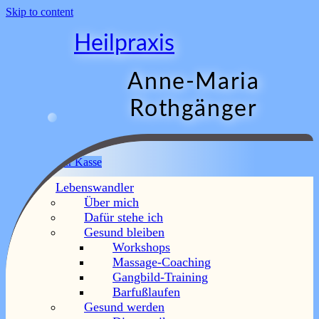
Skip to content
Heilpraxis
Anne-Maria
Rothgänger
Menu
Warenkorb
Zur Kasse
Lebenswandler
AGB und
Über mich
Dafür stehe ich
Datenschutzerklärung
Gesund bleiben
Workshops
Massage-Coaching
Hier geht`s direkt
zur Datenschutzerklärung
.
Gangbild-Training
AGB – Allgemeine
Barfußlaufen
Gesund werden
Geschäftsbedingungen