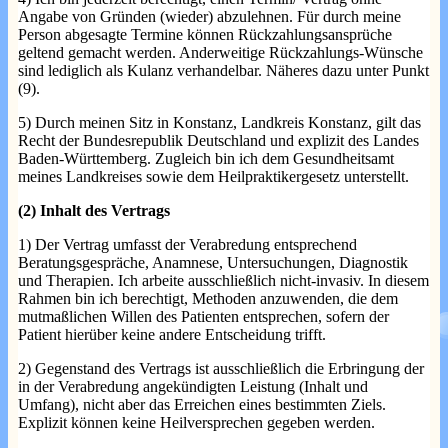
Angabe von Gründen (wieder) abzulehnen. Für durch meine
Person abgesagte Termine können Rückzahlungsansprüche
geltend gemacht werden. Anderweitige Rückzahlungs-Wünsche
sind lediglich als Kulanz verhandelbar. Näheres dazu unter Punkt
(9).
5) Durch meinen Sitz in Konstanz, Landkreis Konstanz, gilt das
Recht der Bundesrepublik Deutschland und explizit des Landes
Baden-Württemberg. Zugleich bin ich dem Gesundheitsamt
meines Landkreises sowie dem Heilpraktikergesetz unterstellt.
(2) Inhalt des Vertrags
1) Der Vertrag umfasst der Verabredung entsprechend
Beratungsgespräche, Anamnese, Untersuchungen, Diagnostik
und Therapien. Ich arbeite ausschließlich nicht-invasiv. In diesem
Rahmen bin ich berechtigt, Methoden anzuwenden, die dem
mutmaßlichen Willen des Patienten entsprechen, sofern der
Patient hierüber keine andere Entscheidung trifft.
2) Gegenstand des Vertrags ist ausschließlich die Erbringung der
in der Verabredung angekündigten Leistung (Inhalt und
Umfang), nicht aber das Erreichen eines bestimmten Ziels.
Explizit können keine Heilversprechen gegeben werden.