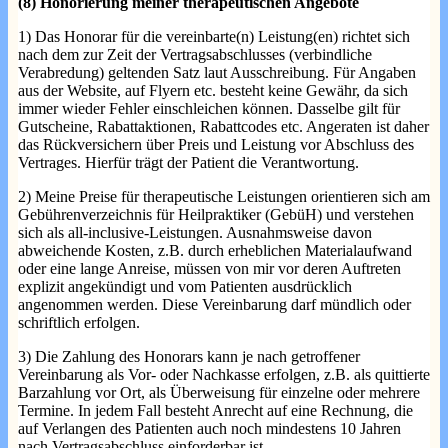
(8) Honorierung meiner therapeutischen Angebote
1) Das Honorar für die vereinbarte(n) Leistung(en) richtet sich
nach dem zur Zeit der Vertragsabschlusses (verbindliche
Verabredung) geltenden Satz laut Ausschreibung. Für Angaben
aus der Website, auf Flyern etc. besteht keine Gewähr, da sich
immer wieder Fehler einschleichen können. Dasselbe gilt für
Gutscheine, Rabattaktionen, Rabattcodes etc. Angeraten ist daher
das Rückversichern über Preis und Leistung vor Abschluss des
Vertrages. Hierfür trägt der Patient die Verantwortung.
2) Meine Preise für therapeutische Leistungen orientieren sich am
Gebührenverzeichnis für Heilpraktiker (GebüH) und verstehen
sich als all-inclusive-Leistungen. Ausnahmsweise davon
abweichende Kosten, z.B. durch erheblichen Materialaufwand
oder eine lange Anreise, müssen von mir vor deren Auftreten
explizit angekündigt und vom Patienten ausdrücklich
angenommen werden. Diese Vereinbarung darf mündlich oder
schriftlich erfolgen.
3) Die Zahlung des Honorars kann je nach getroffener
Vereinbarung als Vor- oder Nachkasse erfolgen, z.B. als quittierte
Barzahlung vor Ort, als Überweisung für einzelne oder mehrere
Termine. In jedem Fall besteht Anrecht auf eine Rechnung, die
auf Verlangen des Patienten auch noch mindestens 10 Jahren
nach Vertragsabschluss einforderbar ist.