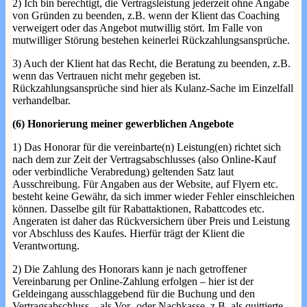
2) Ich bin berechtigt, die Vertragsleistung jederzeit ohne Angabe
von Gründen zu beenden, z.B. wenn der Klient das Coaching
verweigert oder das Angebot mutwillig stört. Im Falle von
mutwilliger Störung bestehen keinerlei Rückzahlungsansprüche.
3) Auch der Klient hat das Recht, die Beratung zu beenden, z.B.
wenn das Vertrauen nicht mehr gegeben ist.
Rückzahlungsansprüche sind hier als Kulanz-Sache im Einzelfall
verhandelbar.
(6) Honorierung meiner gewerblichen Angebote
1) Das Honorar für die vereinbarte(n) Leistung(en) richtet sich
nach dem zur Zeit der Vertragsabschlusses (also Online-Kauf
oder verbindliche Verabredung) geltenden Satz laut
Ausschreibung. Für Angaben aus der Website, auf Flyern etc.
besteht keine Gewähr, da sich immer wieder Fehler einschleichen
können. Dasselbe gilt für Rabattaktionen, Rabattcodes etc.
Angeraten ist daher das Rückversichern über Preis und Leistung
vor Abschluss des Kaufes. Hierfür trägt der Klient die
Verantwortung.
2) Die Zahlung des Honorars kann je nach getroffener
Vereinbarung per Online-Zahlung erfolgen – hier ist der
Geldeingang ausschlaggebend für die Buchung und den
Vertragsabschluss – als Vor- oder Nachkasse, z.B. als quittierte