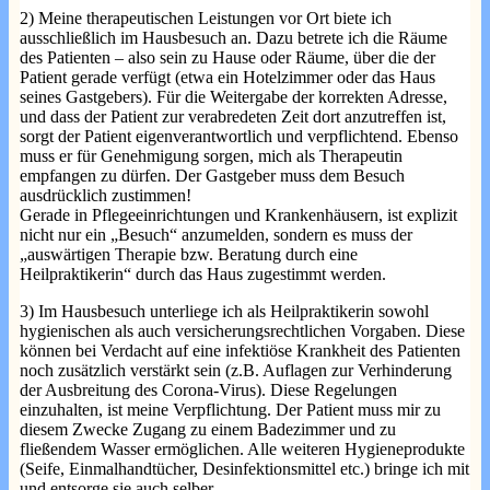
2) Meine therapeutischen Leistungen vor Ort biete ich
ausschließlich im Hausbesuch an. Dazu betrete ich die Räume
des Patienten – also sein zu Hause oder Räume, über die der
Patient gerade verfügt (etwa ein Hotelzimmer oder das Haus
seines Gastgebers). Für die Weitergabe der korrekten Adresse,
und dass der Patient zur verabredeten Zeit dort anzutreffen ist,
sorgt der Patient eigenverantwortlich und verpflichtend. Ebenso
muss er für Genehmigung sorgen, mich als Therapeutin
empfangen zu dürfen. Der Gastgeber muss dem Besuch
ausdrücklich zustimmen!
Gerade in Pflegeeinrichtungen und Krankenhäusern, ist explizit
nicht nur ein „Besuch“ anzumelden, sondern es muss der
„auswärtigen Therapie bzw. Beratung durch eine
Heilpraktikerin“ durch das Haus zugestimmt werden.
3) Im Hausbesuch unterliege ich als Heilpraktikerin sowohl
hygienischen als auch versicherungsrechtlichen Vorgaben. Diese
können bei Verdacht auf eine infektiöse Krankheit des Patienten
noch zusätzlich verstärkt sein (z.B. Auflagen zur Verhinderung
der Ausbreitung des Corona-Virus). Diese Regelungen
einzuhalten, ist meine Verpflichtung. Der Patient muss mir zu
diesem Zwecke Zugang zu einem Badezimmer und zu
fließendem Wasser ermöglichen. Alle weiteren Hygieneprodukte
(Seife, Einmalhandtücher, Desinfektionsmittel etc.) bringe ich mit
und entsorge sie auch selber.