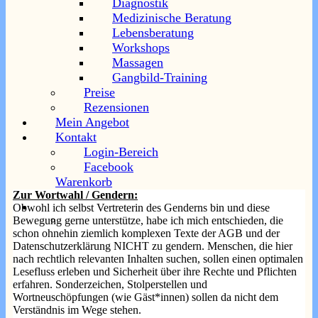
Diagnostik
Medizinische Beratung
Die AGB gliedern sich in den
gewerblichen Teil
:
das sind a)
Lebensberatung
alle Gruppen-Angebote, sowie b) diejenigen Einzelangebote, für
Workshops
Menschen ohne bestehende oder zu erhebende Diagnose
und den
therapeutischen Teil
:
das sind ausschließlich
Massagen
Einzelangebote für Menschen mit bestehender Diagnose, oder
Gangbild-Training
zum Zwecke der Diagnostik.
Preise
Die
Schlussbestimmungen
betreffen alle Verträge und Inhalte,
Rezensionen
sowie die AGB selbst.
Mein Angebot
Kontakt
Login-Bereich
Facebook
Warenkorb
Zur Wortwahl / Gendern:
Obwohl ich selbst Vertreterin des Genderns bin und diese
Bewegung gerne unterstütze, habe ich mich entschieden, die
schon ohnehin ziemlich komplexen Texte der AGB und der
Datenschutzerklärung NICHT zu gendern. Menschen, die hier
nach rechtlich relevanten Inhalten suchen, sollen einen optimalen
Lesefluss erleben und Sicherheit über ihre Rechte und Pflichten
erfahren. Sonderzeichen, Stolperstellen und
Wortneuschöpfungen (wie Gäst*innen) sollen da nicht dem
Verständnis im Wege stehen.